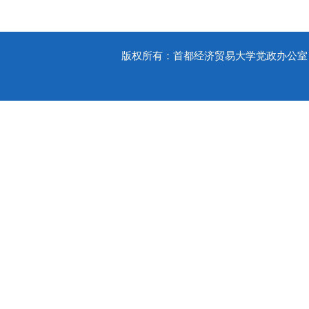
版权所有：首都经济贸易大学党政办公室 联系我们：