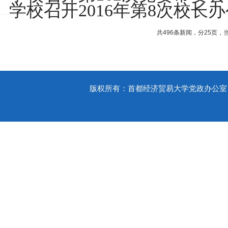
学校召开2016年第8次校长
共496条新闻，分25页，
版权所有：首都经济贸易大学党政办公室 联系我们：